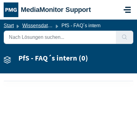
Zum hauptsächlichen Inhalt gehen
MediaMonitor Support
Start
Wissensdatenbank
PfS - FAQ´s intern
PfS - FAQ´s intern (0)